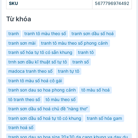
SKU
5677796974492
Từ khóa
tranh
tranh tô màu theo số
tranh sơn dầu số hoá
tranh sơn mài
tranh tô màu theo số phong cảnh
tranh số hóa tự tô có sẵn khung
tranh tô
trnh sơn dầu kĩ thuật số tự tô
tranh số
madoca tranh theo số
tranh tự tô
tranh tô màu số hoá cô gái
tranh son dau so hoa phong cảnh
tô màu số hoá
tô tranh theo số
tô màu theo số
tranh sơn dầu số hoá chủ đề “nàng thơ”
tranh sơn dầu số hoá tự tô có khung
tranh số hóa gam
tranh hoá số
tranh son dau so hoa size 20x30 da cang khung va day du