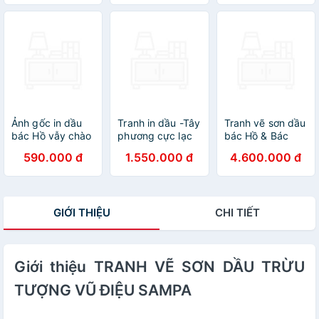
Ảnh gốc in dầu
Tranh in dầu -Tây
Tranh vẽ sơn dầu
bác Hồ vẫy chào
phương cực lạc
bác Hồ & Bác
-KT 90*130cm
thế giới phật- KT
Giáp
590.000 đ
1.550.000 đ
4.600.000 đ
90*130cm
GIỚI THIỆU
CHI TIẾT
Giới thiệu TRANH VẼ SƠN DẦU TRỪU
TƯỢNG VŨ ĐIỆU SAMPA