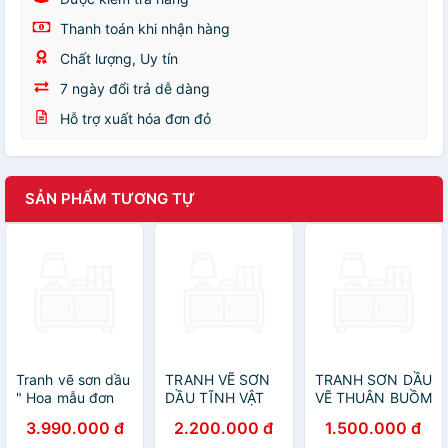
Thanh toán khi nhận hàng
Chất lượng, Uy tín
7 ngày đổi trả dễ dàng
Hỗ trợ xuất hóa đơn đỏ
SẢN PHẨM TƯƠNG TỰ
Tranh vẽ sơn dầu
TRANH VẼ SƠN
TRANH SƠN DẦU
" Hoa mẫu đơn
DẦU TĨNH VẬT
VẼ THUÂN BUỒM
cát tường
BÌNH HOA CỔ
XUÔI GIÓ
3.990.000 đ
2.200.000 đ
1.500.000 đ
ĐIỂN