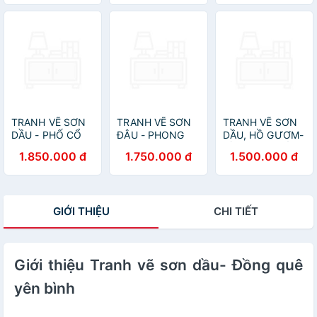
TRANH VẼ SƠN
TRANH VẼ SƠN
TRANH VẼ SƠN
DẦU - PHỐ CỔ
ĐÂU - PHONG
DẦU, HỒ GƯƠM-
HÀ NỘI
CẢNH LÀNG QUÊ
HỒ HOÀN KIẾM
1.850.000 đ
1.750.000 đ
1.500.000 đ
BẮC BỘ
GIỚI THIỆU
CHI TIẾT
Giới thiệu Tranh vẽ sơn dầu- Đồng quê
yên bình