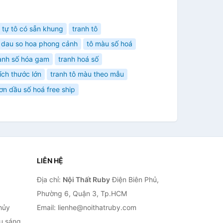
 tự tô có sẵn khung
tranh tô
n dau so hoa phong cảnh
tô màu số hoá
anh số hóa gam
tranh hoá số
ích thước lớn
tranh tô màu theo mẫu
ơn dầu số hoá free ship
LIÊN HỆ
Địa chỉ:
Nội Thất Ruby
Điện Biên Phủ,
Phường 6, Quận 3, Tp.HCM
hủy
Email: lienhe@noithatruby.com
ếu sáng