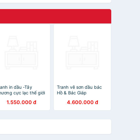
ranh in dầu -Tây
Tranh vẽ sơn dầu bác
hương cực lạc thế giới
Hồ & Bác Giáp
hật- KT 90*130cm
1.550.000 đ
4.600.000 đ