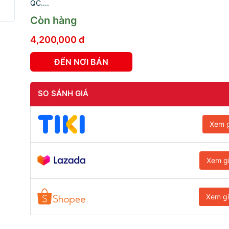
QC....
Còn hàng
4,200,000 đ
ĐẾN NƠI BÁN
SO SÁNH GIÁ
Xem g
Xem g
Xem g