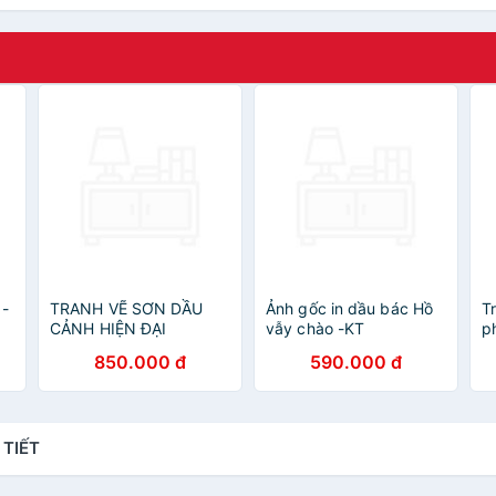
 -
TRANH VẼ SƠN DẦU
Ảnh gốc in dầu bác Hồ
T
CẢNH HIỆN ĐẠI
vẫy chào -KT
p
90*130cm
p
850.000 đ
590.000 đ
 TIẾT