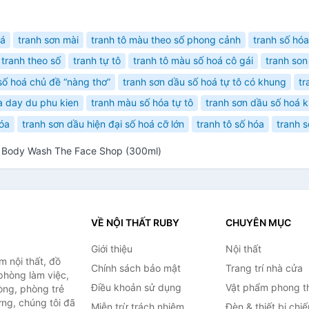
oá
tranh sơn mài
tranh tô màu theo số phong cảnh
tranh số hóa
tranh theo số
tranh tự tô
tranh tô màu số hoá cô gái
tranh so
số hoá chủ đề “nàng thơ”
tranh sơn dầu số hoá tự tô có khung
tr
a day du phu kien
tranh màu số hóa tự tô
tranh sơn dầu số hoá k
hóa
tranh sơn dầu hiện đại số hoá cỡ lớn
tranh tô số hóa
tranh s
it Body Wash The Face Shop (300ml)
VỀ NỘI THẤT RUBY
CHUYÊN MỤC
Giới thiệu
Nội thất
 nội thất, đồ
Chính sách bảo mật
Trang trí nhà cửa
 phòng làm việc,
Điều khoản sử dụng
Vật phẩm phong t
òng, phòng trẻ
ng, chúng tôi đã
Miễn trừ trách nhiệm
Đèn & thiết bị chi