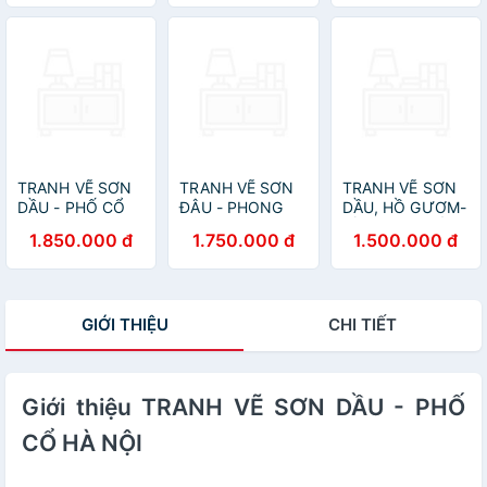
TRANH VẼ SƠN
TRANH VẼ SƠN
TRANH VẼ SƠN
DẦU - PHỐ CỔ
ĐÂU - PHONG
DẦU, HỒ GƯƠM-
HÀ NỘI
CẢNH LÀNG QUÊ
HỒ HOÀN KIẾM
1.850.000 đ
1.750.000 đ
1.500.000 đ
BẮC BỘ
GIỚI THIỆU
CHI TIẾT
Giới thiệu TRANH VẼ SƠN DẦU - PHỐ
CỔ HÀ NỘI