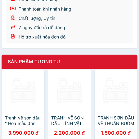
Thanh toán khi nhận hàng
Chất lượng, Uy tín
7 ngày đổi trả dễ dàng
Hỗ trợ xuất hóa đơn đỏ
SẢN PHẨM TƯƠNG TỰ
Tranh vẽ sơn dầu
TRANH VẼ SƠN
TRANH SƠN DẦU
" Hoa mẫu đơn
DẦU TĨNH VẬT
VẼ THUÂN BUỒM
cát tường
BÌNH HOA CỔ
XUÔI GIÓ
3.990.000 đ
2.200.000 đ
1.500.000 đ
ĐIỂN