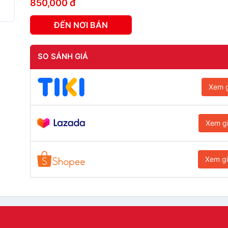
850,000 đ
ĐẾN NƠI BÁN
SO SÁNH GIÁ
Xem g
Xem g
Xem g