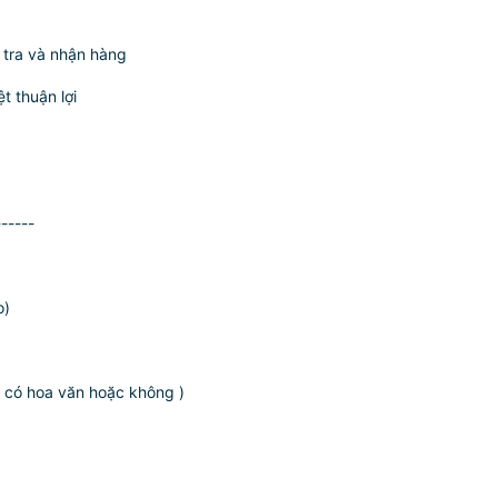
m tra và nhận hàng
t thuận lợi
------
o)
 có hoa văn hoặc không )