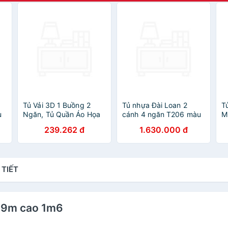
Tủ Vải 3D 1 Buồng 2
Tủ nhựa Đài Loan 2
T
u
Ngăn, Tủ Quần Áo Họa
cánh 4 ngăn T206 màu
M
Tiết Đẹp Mắt - Đa Dạng
xanh dương
T
239.262 đ
1.630.000 đ
- Phong Cách, Tủ Vải
Cao Cấp - Khung Sắt
Chắc Chắn - Chống Gỉ
 TIẾT
0.9m cao 1m6