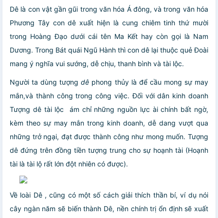
Dê là con vật gần gũi trong văn hóa Á đông, và trong văn hóa
Phương Tây con dê xuất hiện là cung chiêm tinh thứ mười
trong Hoàng Đạo dưới cái tên Ma Kết hay còn gọi là Nam
Dương. Trong Bát quái Ngũ Hành thì con dê lại thuộc quẻ Đoài
mang ý nghĩa vui sướng, dễ chịu, thanh bình và tài lộc.
Người ta dùng tượng
dê
phong thủy là để cầu mong sự may
mắn,và thành công trong công việc. Đối với dân kinh doanh
Tượng dê tài lộc ám chỉ những nguồn lực ài chính bất ngờ,
kèm theo sự may mắn trong kinh doanh, dễ dang vượt qua
những trở ngại, đạt được thành công như mong muốn. Tượng
dê đứng trên đồng tiền tượng trung cho sự hoạnh tài (Hoạnh
tài là tài lộ rất lớn đột nhiên có được).
Về loài Dê , cũng có một số cách giải thích thần bí, ví dụ nói
cây ngàn năm sẽ biến thành Dê, nền chính trị ổn định sẽ xuất