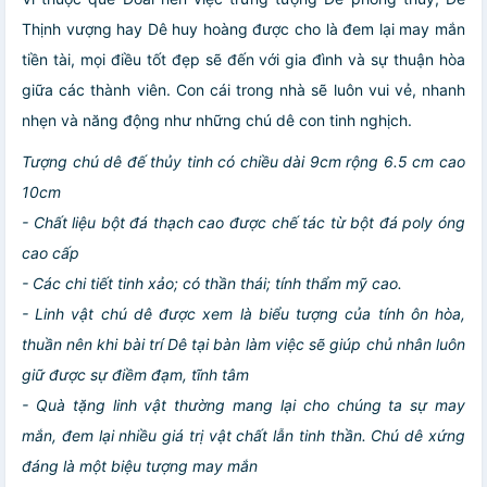
Thịnh vượng hay Dê huy hoàng được cho là đem lại may mắn
tiền tài, mọi điều tốt đẹp sẽ đến với gia đình và sự thuận hòa
giữa các thành viên. Con cái trong nhà sẽ luôn vui vẻ, nhanh
nhẹn và năng động như những chú dê con tinh nghịch.
Tượng chú dê đế thủy tinh có chiều dài 9cm rộng 6.5 cm cao
10cm
- Chất liệu bột đá thạch cao được chế tác từ bột đá poly óng
cao cấp
- Các chi tiết tinh xảo; có thần thái; tính thẩm mỹ cao.
- Linh vật chú dê được xem là biểu tượng của tính ôn hòa,
thuần nên khi bài trí Dê tại bàn làm việc sẽ giúp chủ nhân luôn
giữ được sự điềm đạm, tĩnh tâm
- Quà tặng linh vật thường mang lại cho chúng ta sự may
mắn, đem lại nhiều giá trị vật chất lẫn tinh thần. Chú dê xứng
đáng là một biệu tượng may mắn