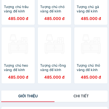
Tượng chú trâu
Tượng chú chó
Tượng chú gà
vàng đế kính
vàng đế kính
vàng đế kính
thủy tinh cao cấp
thủy tinh cao cấp
thủy tinh cao cấp
485.000 đ
485.000 đ
485.000 đ
- Trâu Vàng Kim
- Tượng Linh
- Tượng Thần Kê
Tiền - Hàng
Khuyển Phú Quý
Chiêu Tài - Hàng
Nhập Khẩu
- Hàng Nhập
Nhập Khẩu
Khẩu
Tượng chú heo
Tượng chú rồng
Tượng chú thỏ
vàng đế kính
vàng đế kính
vàng đế kính
thủy tinh cao cấp
thủy tinh cao cấp
thủy tinh cao cấp
485.000 đ
485.000 đ
485.000 đ
- Tượng Hợi
- Tượng LONG
- Tượng Ngọc
Chiêu Tài - Hàng
ẤN KIM CHÂU -
Thố Chiêu Tài -
Nhập Khẩu
Hàng Nhập Khẩu
Hàng Nhập Khẩu
GIỚI THIỆU
CHI TIẾT