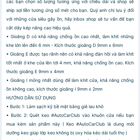
các bạn chọn số lượng tương ứng với chiều dài và shop sẽ
ship sợi liền tương ứng số mét cho bạn. Quý anh chị lưu ý đối
với những cửa siêu gây ồn, hãy inbox shop sẽ tư vấn để bạn
cắt dây kép nâng cao hiệu quả.
• Gioăng D có khả năng chống ồn cao nhất, làm khít những
khe lớn lên đến 6 mm - Kích thước gioăng D 9mm x 6mm
• Gioăng E được tạo rãnh nên có khả năng đàn hồi và làm khít
tốt nhất ở khe cửa lên tới 4 mm, khả năng chống ồn cao. Kích
thước gioăng E 9mm x 4mm
• Gioăng I mỏng nhất dùng để làm khít cửa, khả năng chống
ồn không cao, kích thước gioăng I 9mm x 2mm
HƯỚNG DẪN SỬ DỤNG
• Bước 1: Làm sạch kỹ bề mặt bằng giẻ lau khô
• Bước 2: Quét keo #AutoCarClub vào khuôn cửa nếu bạn
mua kèm sản phẩm này ( Keo #AutoCarClub là dung môi
dưỡng keo giúp lớp keo không bị oxy hóa kéo dài tuổi thọ )