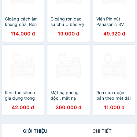
Gioăng cách âm
Gioăng ron cao
Viên Pin nút
khung cửa, Ron
su chữ U bảo vệ
Panasonic 3V
chịu lực cao cấp
cạnh bo bọc
CR-2016/5BE -
114.000 đ
19.000 đ
49.920 đ
dày 10-15mm
cạnh tấm thép,
2032, 2025,
đàn hồi cao ngăn
kính, gỗ, máy
1632, 1620,
bụi côn trùng
móc thiết bị và
1616, 1220, 2450
phù hợp mọi loại
cạnh cơ khí
pin cúc áo Cao
Gioăng cộng
cấp - CR-2450
Keo dán silicon
Mặt nạ phòng
Ron cửa cuộn
gia dụng trong
độc , mặt nạ
bán theo mét dài
suốt không thấm
chống độc kèm
Gioăng cao su
42.000 đ
300.000 đ
11.000 đ
nước chịu nhiệt
kính giá rẻ mặt
chữ I chống ồn,
độ cao cấp thực
nạ phòng độc,
ngăn Bụi cửa Sổ
phẩm
chống bụi, chống
(roncua) - 1 mét
hơi độc hại, hóa
trắng
GIỚI THIỆU
CHI TIẾT
chất, phòng cháy