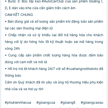
• Bước 3: Bóc lớp keo #AutoCarClub của sản phẩm Gioăng I,
D, E dán vào khe cửa cần giảm trấn cách âm
CAM KẾT CHUNG
• Bán đúng giá và số lượng sản phẩm khi đăng bán sản phẩm
tại các sàn thương mại điện tử
• Chấp nhận và xử lý khiếu nại đổi trả hàng hóa cho khách
hàng với lý do hỏng hóc lỗi kỹ thuật hoặc sai mã hàng trong
vòng 24h
• Cung cấp sản phẩm chất lượng hàng hóa được đảm bảo
đúng với cam kết và mô tả
• Hỗ trợ trả lời khách hàng 24/7 với số #cuahangnoithatoto đã
thông báo
Cảm ơn Quý khách đã tin yêu và ủng hộ thương hiệu phụ kiện
nhà cửa và xe hơi uy tín!
#phukiennhacua #gioangcua #gioangE #gioangcaosu