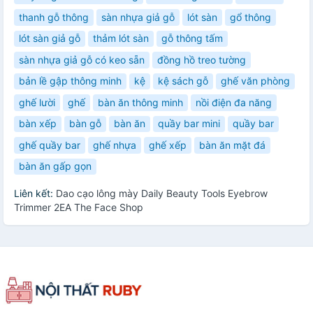
thanh gỗ thông
sàn nhựa giả gỗ
lót sàn
gổ thông
lót sàn giả gỗ
thảm lót sàn
gỗ thông tấm
sàn nhựa giả gỗ có keo sẵn
đồng hồ treo tường
bản lề gập thông minh
kệ
kệ sách gỗ
ghế văn phòng
ghế lười
ghế
bàn ăn thông minh
nồi điện đa năng
bàn xếp
bàn gỗ
bàn ăn
quầy bar mini
quầy bar
ghế quầy bar
ghế nhựa
ghế xếp
bàn ăn mặt đá
bàn ăn gấp gọn
Liên kết:
Dao cạo lông mày Daily Beauty Tools Eyebrow
Trimmer 2EA The Face Shop