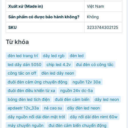
Xuất xứ (Made in)
Việt Nam
Sản phẩm có được bảo hành không?
Không
SKU
3233744302125
Từ khóa
đèn led trang trí
dây led rgb
đèn led
led dây dán 5050
chip led 4.2v
đui đèn có công tắc
công tắc on off
đèn led dây neon
đuôi đèn cảm ứng chuyển động
nguồn 12v 30a
đuôi đèn điều khiển từ xa
nguồn 24v dc-5a
bóng đèn led tích điện
đuôi đèn cảm biến
dây led neon
apdaetr 12v_33a
ná cao su
dây đèn led neon
dây nguồn nối dài đèn mặt trời
dây nối dài đèn nlmt 60w
máy chuyển nguồn
đui đèn cảm biến chuyển động