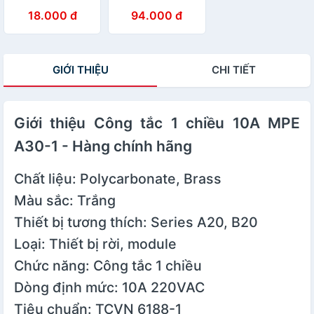
Hàng chính hãng
MPE 6W / 9W /
18.000 đ
94.000 đ
12W / 18W / 24W
- Hàng chính
hãng
GIỚI THIỆU
CHI TIẾT
Giới thiệu Công tắc 1 chiều 10A MPE
A30-1 - Hàng chính hãng
Chất liệu: Polycarbonate, Brass
Màu sắc: Trắng
Thiết bị tương thích: Series A20, B20
Loại: Thiết bị rời, module
Chức năng: Công tắc 1 chiều
Dòng định mức: 10A 220VAC
Tiêu chuẩn: TCVN 6188-1