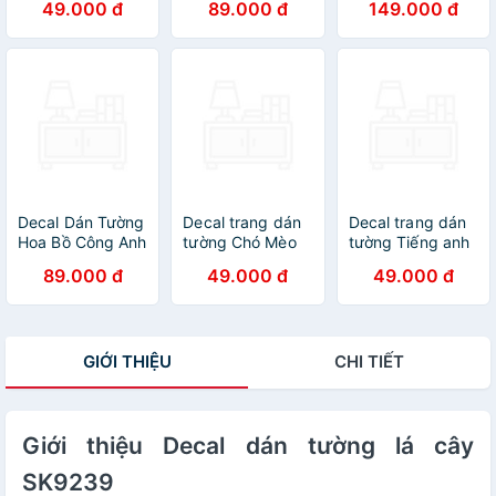
49.000 đ
89.000 đ
149.000 đ
SK7189ds
Sổ - Chân Tường
Hoa AM9104-
AY701-AY823
Decal Dán Tường
Decal trang dán
Decal trang dán
Hoa Bồ Công Anh
tường Chó Mèo
tường Tiếng anh
(Size Lớn)
Nghộ Nghĩnh
các loại phương
89.000 đ
49.000 đ
49.000 đ
XH9314
tiện giao thông
HM92024
GIỚI THIỆU
CHI TIẾT
Giới thiệu Decal dán tường lá cây
SK9239