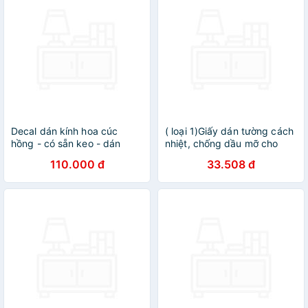
Decal dán kính hoa cúc
( loại 1)Giấy dán tường cách
hồng - có sẵn keo - dán
nhiệt, chống dầu mỡ cho
phòng khách - phòng ngủ -
nhà bếp, Chịu Nhiệt - Decal
110.000 đ
33.508 đ
phòng bếp DK48
Dán Bếp Họa Tiết 3D
(45x75cm)