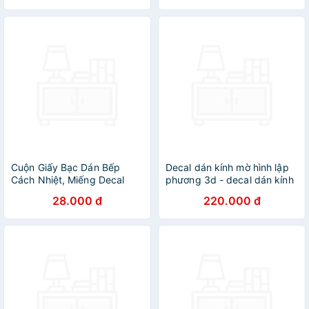
Cuộn Giấy Bạc Dán Bếp
Decal dán kính mờ hình lập
Cách Nhiệt, Miếng Decal
phương 3d - decal dán kính
Dán Tường Nhà Bếp Chống
phòng khách - phòng ngủ -
28.000 đ
220.000 đ
Thấm Bền Đẹp (Khổ 60cm)
khách sạn - nhà hàng DK59