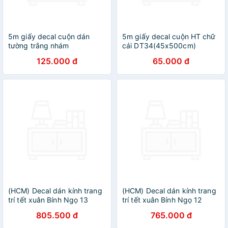
5m giấy decal cuộn dán
5m giấy decal cuộn HT chữ
tường trắng nhám
cái DT34(45x500cm)
DS04(0.6x5m)
125.000 đ
65.000 đ
(HCM) Decal dán kính trang
(HCM) Decal dán kính trang
trí tết xuân Bính Ngọ 13
trí tết xuân Bính Ngọ 12
Binbin TTT13 decor văn
Binbin TTT12 decor văn
805.500 đ
765.000 đ
phòng, nhà hàng,khách sạn
phòng, nhà hàng,khách sạn