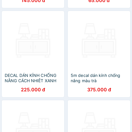
145.000 đ
65.000 đ
DECAL DÁN KÍNH CHỐNG
5m decal dán kính chống
NẮNG CÁCH NHIÊT XANH
nắng màu trà
ĐEN(CUỘN 3M)
DK29(100x500cm)
225.000 đ
375.000 đ