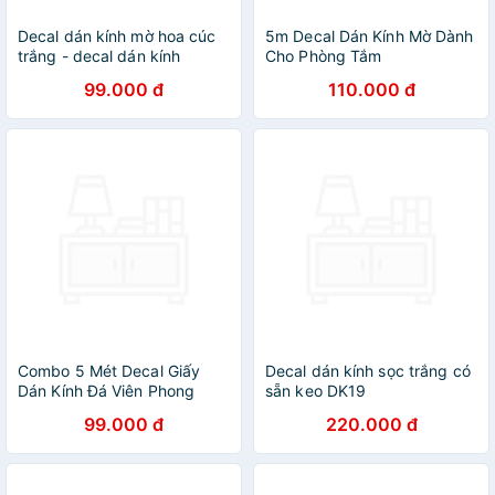
Decal dán kính mờ hoa cúc
5m Decal Dán Kính Mờ Dành
trắng - decal dán kính
Cho Phòng Tắm
phòng ngủ - phòng khách -
99.000 đ
110.000 đ
khách sạn - DEcal Binbin
DK54
Combo 5 Mét Decal Giấy
Decal dán kính sọc trắng có
Dán Kính Đá Viên Phong
sẵn keo DK19
Cách (5 Mét dài x 0.45 Mét
99.000 đ
220.000 đ
Ngang)