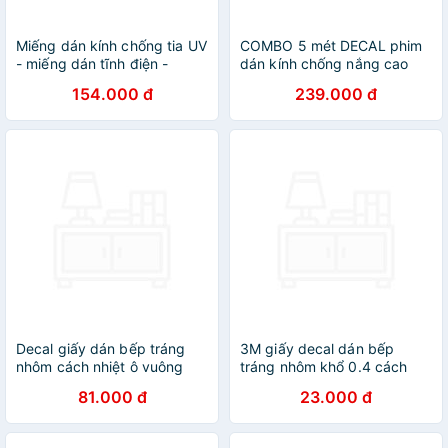
Miếng dán kính chống tia UV
COMBO 5 mét DECAL phim
- miếng dán tĩnh điện -
dán kính chống nắng cao
Trắng đục 1 phần - trắng
cấp
154.000 đ
239.000 đ
đục toàn phần - đen nhám -
hoa mẫu đơn mờ đục
Decal giấy dán bếp tráng
3M giấy decal dán bếp
nhôm cách nhiệt ô vuông
tráng nhôm khổ 0.4 cách
khổ 3m keo sẵn - Tặng 1
nhiệt, chống thấm dầu, dễ
81.000 đ
23.000 đ
khăn mặt 30x40cm
dàng vệ sinh (0.4 x 3 m)