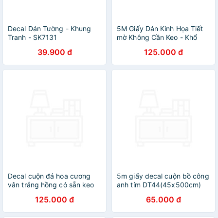
Decal Dán Tường - Khung
5M Giấy Dán Kính Họa Tiết
Tranh - SK7131
mờ Không Cần Keo - Khổ
0.45m
39.900 đ
125.000 đ
Decal cuộn đá hoa cương
5m giấy decal cuộn bồ công
vân trắng hồng có sẵn keo
anh tím DT44(45x500cm)
DTL143(60x500cm)
125.000 đ
65.000 đ