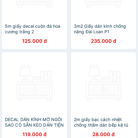
5m giấy decal cuộn đá hoa
3m2 Giấy dán kính chống
cương trắng 2
nắng Đài Loan P1
DTL126(60x500cm)
125.000 đ
235.000 đ
DECAL DÁN KÍNH MỜ NGÔI
2m giấy bạc cách nhiệt
SAO CÓ SẴN KEO DÁN TIỆN
chống thấm dán bếp kệ tủ
LỢI
đa năng 2mx60cm
119.000 đ
28.000 đ