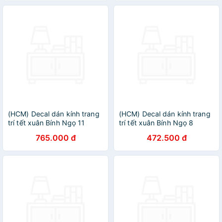
(HCM) Decal dán kính trang
(HCM) Decal dán kính trang
trí tết xuân Bính Ngọ 11
trí tết xuân Bính Ngọ 8
Binbin TTT11 decor văn
Binbin TTT08 decor văn
765.000 đ
472.500 đ
phòng, nhà hàng,khách sạn
phòng, nhà hàng,khách sạn