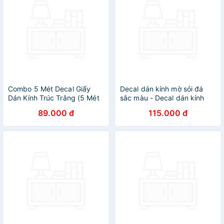
Combo 5 Mét Decal Giấy
Decal dán kính mờ sỏi đá
Dán Kính Trúc Trắng (5 Mét
sắc màu - Decal dán kính
Dài x 0.45 Mét Ngang)
phòng khách - phòng ngủ -
89.000 đ
115.000 đ
khách sạn - nhà hàng -
decal dan kinh Binbin DK53