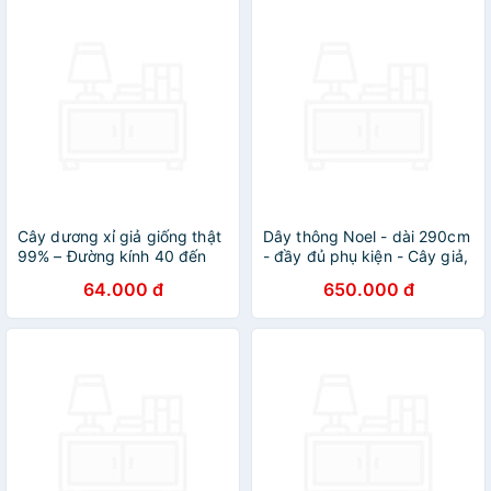
Cây dương xỉ giả giống thật
Dây thông Noel - dài 290cm
99% – Đường kính 40 đến
- đầy đủ phụ kiện - Cây giả,
50 cm – Cây dương sỉ giả,
hoa lụa trang trí nhà cửa
64.000 đ
650.000 đ
hoa lụa decor trang trí rẻ,
bền, đẹp.