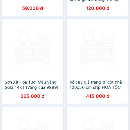
Hàng Nhập Khẩu
59.000 đ
120.000 đ
Sơn Xịt Hoa Tươi Màu Vàng
Vỏ cây giả trang trí cột nhà
Gold 14KT (Vàng của 9999)
100x50 cm ship HOẢ TỐC
của Úc hiệu Koch & Co giúp
HCM thảm rêu nhân tạo che
265.000 đ
415.000 đ
nhuộm phung sớnaÁnh Vàng
ống nước
sang trọng và vòi phun siêu
mịn, khô nhanh, mùi thơm
dịu nhẹ