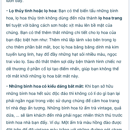
luôn đấy.
- Lọ thủy tinh hoặc lọ hoa:
Bạn có thể biến tấu những bình
hoa, lọ hoa thủy tinh không dùng đến nữa thành
lọ hoa trang
trí
tuyệt vời bằng cách sơn hoặc xịt màu lên bề mặt của
chúng. Bạn có thể thêm thắt những chi tiết cho lọ hoa của
bạn đặc biệt hơn như: Thêm nhũ lấp lánh vào bên trong lọ
cho thêm phần bắt mắt, bọc lọ hoa bằng băng dính mà kim
tuyến lung linh, hay đổ đầy những hạt sỏi nhiều màu, ngọc
trai vào lọ. Sau đó thắt thêm sợi dây bện thành hình chiếc nơ
dễ thương ở phần cổ lọi tạo điểm nhấn, giúp bạn không thể
rời mắt khỏi những lọ hoa bắt mắt này.
- Những bình hoa có kiểu dáng bắt mắt:
Khi bạn sở hữu
những bình hoa hết sức độc đáo thì không có lí do gì bạn lại
phải ngần ngại trong việc sử dụng chúng để cắm hoa trang
trí nhà đẹp ấn tượng. Những bình hoa từ ấm trà vintage, quả
dứa, … sẽ làm khách đến nhà phải ngạc nhiên thích thú trước
bình hoa nhà bạn đấy. Ví dụ: Một ấm trà màu hồng đào được
đặt trên đế đỡ vintage màu trắng với những đường nét chạm