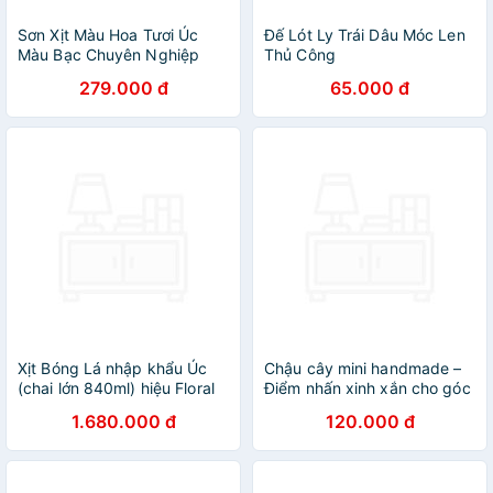
Sơn Xịt Màu Hoa Tươi Úc
Đế Lót Ly Trái Dâu Móc Len
Màu Bạc Chuyên Nghiệp
Thủ Công
Cho Florist, Decor Sự kiện
279.000 đ
65.000 đ
hoa Hiệu Koch & Co giúp
màu Khô nhanh, Không Lem,
Mùi Thơm Dịu an toàn
Xịt Bóng Lá nhập khẩu Úc
Chậu cây mini handmade –
(chai lớn 840ml) hiệu Floral
Điểm nhấn xinh xắn cho góc
Leafshine giúp bóng lá,
nhỏ của bạn
1.680.000 đ
120.000 đ
cứng cáp lá và ngăn xỉn
màu lá