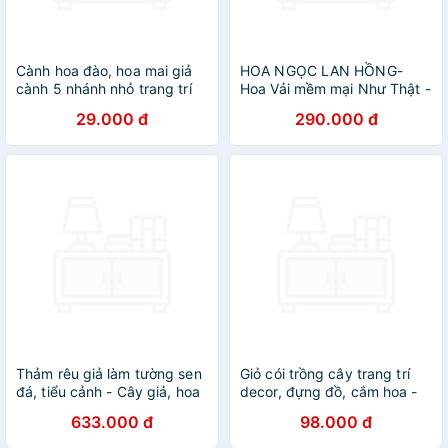
Cành hoa đào, hoa mai giả
HOA NGỌC LAN HỒNG-
cành 5 nhánh nhỏ trang trí
Hoa Vải mềm mại Như Thật -
tết - Cây giả, hoa lụa Decor
Hàng Nhập Khẩu Thái Lan
29.000 đ
290.000 đ
trang trí nhà cửa
Size 125cm
Thảm rêu giả làm tường sen
Giỏ cói trồng cây trang trí
đá, tiểu cảnh - Cây giả, hoa
decor, đựng đồ, cắm hoa -
lụa Decor trang trí nhà cửa
Cây giả, hoa lụa Decor trang
633.000 đ
98.000 đ
trí