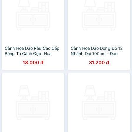
Cành Hoa Đào Râu Cao Cấp
Cành Hoa Đào Đông Đỏ 12
Bông To Cánh Đẹp, Hoa
Nhánh Dài 100cm - Đào
Cắm Cổng Cưới, Cắm Bình
Đồng Quả To Sáng Bóng,
18.000 đ
31.200 đ
Trang Trí nhà cửa, sự
Trang Trí Dịp Lễ Tết Đón Tài
kiện.Hoa giả - HÀNG CHÍNH
Lộc - Hoa Trang TRí Tết -
HÃNG MINIIN
HÀNG CHÍNH HÃNG MINIIN