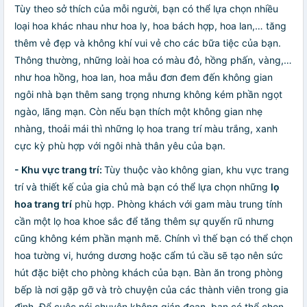
Tùy theo sở thích của mỗi người, bạn có thể lựa chọn nhiều
loại hoa khác nhau như hoa ly, hoa bách hợp, hoa lan,… tăng
thêm vẻ đẹp và không khí vui vẻ cho các bữa tiệc của bạn.
Thông thường, những loài hoa có màu đỏ, hồng phấn, vàng,…
như hoa hồng, hoa lan, hoa mẫu đơn đem đến không gian
ngôi nhà bạn thêm sang trọng nhưng không kém phần ngọt
ngào, lãng mạn. Còn nếu bạn thích một không gian nhẹ
nhàng, thoải mái thì những lọ hoa trang trí màu trắng, xanh
cực kỳ phù hợp với ngôi nhà thân yêu của bạn.
- Khu vực trang trí:
Tùy thuộc vào không gian, khu vực trang
trí và thiết kế của gia chủ mà bạn có thể lựa chọn những
lọ
hoa trang trí
phù hợp. Phòng khách với gam màu trung tính
cần một lọ hoa khoe sắc để tăng thêm sự quyến rũ nhưng
cũng không kém phần mạnh mẽ. Chính vì thế bạn có thể chọn
hoa tường vi, hướng dương hoặc cẩm tú cầu sẽ tạo nên sức
hút đặc biệt cho phòng khách của bạn. Bàn ăn trong phòng
bếp là nơi gặp gỡ và trò chuyện của các thành viên trong gia
đình. Để cuộc nói chuyện không gián đoạn, bạn có thể chọn