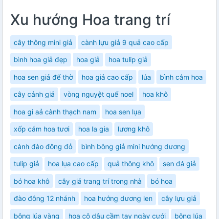
Xu hướng Hoa trang trí
cây thông mini giả
cành lựu giả 9 quả cao cấp
bình hoa giả đẹp
hoa giả
hoa tulip giả
hoa sen giả để thờ
hoa giả cao cấp
lúa
bình cắm hoa
cây cảnh giả
vòng nguyệt quế noel
hoa khô
hoa gi aả cành thạch nam
hoa sen lụa
xốp cắm hoa tươi
hoa la gia
lương khô
cành đào đông đỏ
bình bông giả mini hướng dương
tulip giả
hoa lụa cao cấp
quả thông khô
sen đá giả
bó hoa khô
cây giả trang trí trong nhà
bó hoa
đào đông 12 nhánh
hoa hướng dương len
cây lựu giả
bông lúa vàng
hoa cô dâu cầm tay ngày cưới
bông lúa