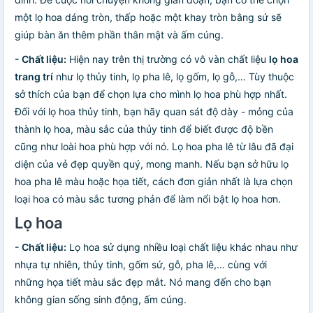
một lọ hoa dáng tròn, thấp hoặc một khay tròn bằng sứ sẽ
giúp bàn ăn thêm phần thân mật và ấm cúng.
- Chất liệu:
Hiện nay trên thị trường có vô vàn chất liệu
lọ hoa
trang trí
như lọ thủy tinh, lọ pha lê, lọ gốm, lọ gỗ,… Tùy thuộc
sở thích của bạn để chọn lựa cho mình lọ hoa phù hợp nhất.
Đối với lọ hoa thủy tinh, bạn hãy quan sát độ dày - mỏng của
thành lọ hoa, màu sắc của thủy tinh để biết được độ bền
cũng như loài hoa phù hợp với nó. Lọ hoa pha lê từ lâu đã đại
diện của vẻ đẹp quyền quý, mong manh. Nếu bạn sở hữu lọ
hoa pha lê màu hoặc họa tiết, cách đơn giản nhất là lựa chọn
loại hoa có màu sắc tương phản để làm nổi bật lọ hoa hơn.
Lọ hoa
- Chất liệu:
Lọ hoa sử dụng nhiều loại chất liệu khác nhau như
nhựa tự nhiên, thủy tinh, gốm sứ, gỗ, pha lê,… cùng với
những họa tiết màu sắc đẹp mắt. Nó mang đến cho bạn
không gian sống sinh động, ấm cúng.