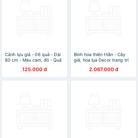
Cành lựu giả - 06 quả - Dài
Bình hoa thiên thần - Cây
80 cm - Màu cam, đỏ - Quả
giả, hoa lụa Decor trang trí
to từ 5 đến 7 cm - Cây giả,
nhà cửa
125.000 đ
2.067.000 đ
hoa lụa Decor trang trí nhà
cửa