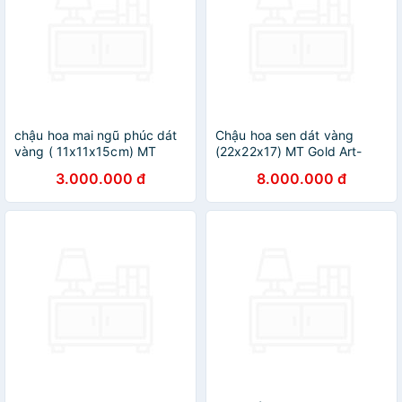
chậu hoa mai ngũ phúc dát
Chậu hoa sen dát vàng
vàng ( 11x11x15cm) MT
(22x22x17) MT Gold Art-
Gold Art- Hàng chính hãng,
Hàng chính hãng, trang trí
3.000.000 đ
8.000.000 đ
trang trí nhà cửa, phòng làm
nhà cửa, quà tặng dành cho
việc, quà tặng sếp, đối tác,
sếp, đối tác, khách hàng.
khách hàng, tân gia, khai
trương