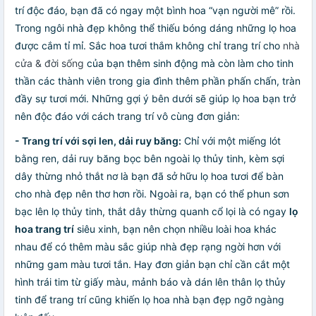
trí độc đáo, bạn đã có ngay một bình hoa “vạn người mê” rồi.
Trong ngôi nhà đẹp không thể thiếu bóng dáng những lọ hoa
được cắm tỉ mỉ. Sắc hoa tươi thắm không chỉ trang trí cho
nhà
cửa & đời sống
của bạn thêm sinh động mà còn làm cho tinh
thần các thành viên trong gia đình thêm phần phấn chấn, tràn
đầy sự tươi mới. Những gợi ý bên dưới sẽ giúp lọ hoa bạn trở
nên độc đáo với cách trang trí vô cùng đơn giản:
- Trang trí với sợi len, dải ruy băng:
Chỉ với một miếng lót
bằng ren, dải ruy băng bọc bên ngoài lọ thủy tinh, kèm sợi
dây thừng nhỏ thắt nơ là bạn đã sở hữu lọ hoa tươi để bàn
cho nhà đẹp nên thơ hơn rồi. Ngoài ra, bạn có thể phun sơn
bạc lên lọ thủy tinh, thắt dây thừng quanh cổ lọi là có ngay
lọ
hoa trang trí
siêu xinh, bạn nên chọn nhiều loài hoa khác
nhau để có thêm màu sắc giúp nhà đẹp rạng ngời hơn với
những gam màu tươi tắn. Hay đơn giản bạn chỉ cần cắt một
hình trái tim từ giấy màu, mảnh báo và dán lên thân lọ thủy
tinh để trang trí cũng khiến lọ hoa nhà bạn đẹp ngỡ ngàng