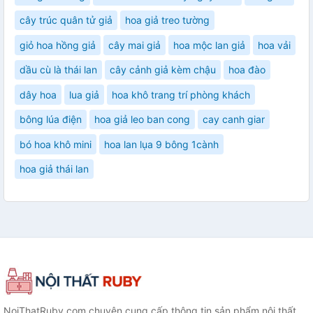
cây trúc quân tử giả
hoa giả treo tường
giỏ hoa hồng giả
cây mai giả
hoa mộc lan giả
hoa vải
dầu cù là thái lan
cây cảnh giả kèm chậu
hoa đào
dây hoa
lua giả
hoa khô trang trí phòng khách
bông lúa điện
hoa giả leo ban cong
cay canh giar
bó hoa khô mini
hoa lan lụa 9 bông 1cành
hoa giả thái lan
NoiThatRuby.com chuyên cung cấp thông tin sản phẩm nội thất,