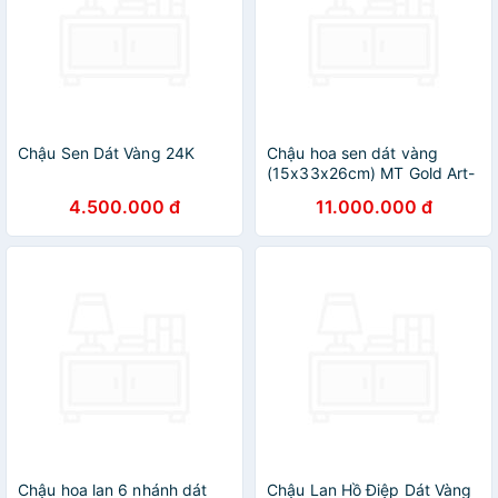
Chậu Sen Dát Vàng 24K
Chậu hoa sen dát vàng
(15x33x26cm) MT Gold Art-
Hàng chính hãng, trang trí
4.500.000 đ
11.000.000 đ
nhà cửa, quà tặng dành cho
sếp, đối tác, khách hàng, sự
kiện
Chậu hoa lan 6 nhánh dát
Chậu Lan Hồ Điệp Dát Vàng