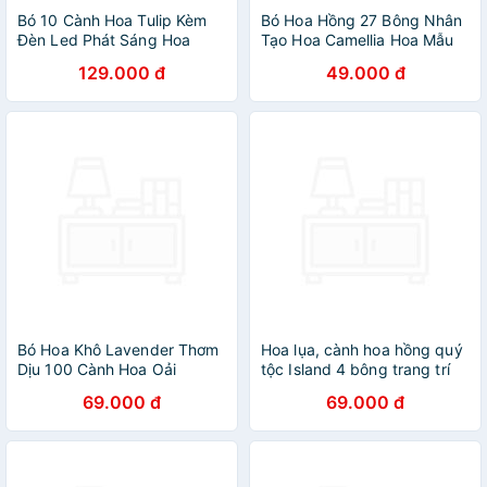
Bó 10 Cành Hoa Tulip Kèm
Bó Hoa Hồng 27 Bông Nhân
Đèn Led Phát Sáng Hoa
Tạo Hoa Camellia Hoa Mẫu
Cưới Hoa Lụa Giả Kèm Nơ
Đơn Hoa Hồng Hoa Cô Dâu
129.000 đ
49.000 đ
Xinh Decor Trang Trí Nhà
Cho Tiệc Cưới Văn Phòng
Cửa
Trang Trí Nhà Cửa - HÀNG
CHÍNH HÃNG MINIIN
Bó Hoa Khô Lavender Thơm
Hoa lụa, cành hoa hồng quý
Dịu 100 Cành Hoa Oải
tộc Island 4 bông trang trí
Hương Vintage Trang Trí
phòng khách, nhà hàng cao
69.000 đ
69.000 đ
Décor Nhà Cửa Làm Quà
cấp AZ-40
Tặng Kỷ Niệm - HÀNG
CHÍNH HÃNG MINIIN