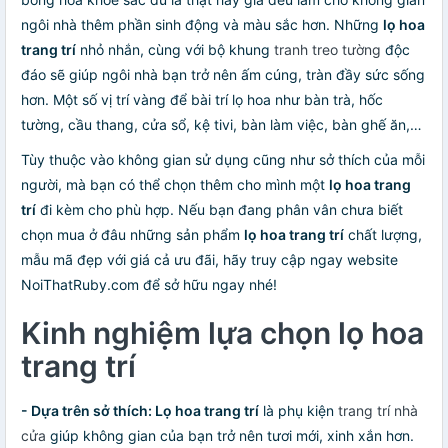
ngôi nhà thêm phần sinh động và màu sắc hơn. Những
lọ hoa
trang trí
nhỏ nhắn, cùng với bộ khung
tranh treo tường
độc
đáo sẽ giúp ngôi nhà bạn trở nên ấm cúng, tràn đầy sức sống
hơn. Một số vị trí vàng để bài trí lọ hoa như bàn trà, hốc
tường, cầu thang, cửa sổ, kệ tivi, bàn làm việc, bàn ghế ăn,…
Tùy thuộc vào không gian sử dụng cũng như sở thích của mỗi
người, mà bạn có thể chọn thêm cho mình một
lọ hoa trang
trí
đi kèm cho phù hợp. Nếu bạn đang phân vân chưa biết
chọn mua ở đâu những sản phẩm
lọ hoa trang trí
chất lượng,
mẫu mã đẹp với giá cả ưu đãi, hãy truy cập ngay website
NoiThatRuby.com để sở hữu ngay nhé!
Kinh nghiệm lựa chọn lọ hoa
trang trí
- Dựa trên sở thích: Lọ hoa trang trí
là phụ kiện
trang trí nhà
cửa
giúp không gian của bạn trở nên tươi mới, xinh xắn hơn.