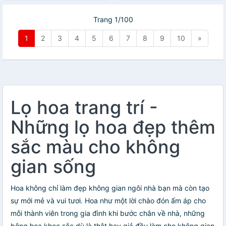
Trang 1/100
1
2
3
4
5
6
7
8
9
10
»
Lọ hoa trang trí -
Những lọ hoa đẹp thêm
sắc màu cho không
gian sống
Hoa không chỉ làm đẹp không gian ngôi nhà bạn mà còn tạo
sự mới mẻ và vui tươi. Hoa như một lời chào đón ấm áp cho
mỗi thành viên trong gia đình khi bước chân về nhà, những
bông hoa khoe sắc dù là thật hay giả đều làm cho không gian