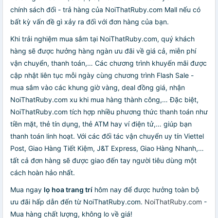
chính sách đổi - trả hàng của NoiThatRuby.com Mall nếu có
bất kỳ vấn đề gì xảy ra đối với đơn hàng của bạn.
Khi trải nghiệm mua sắm tại NoiThatRuby.com, quý khách
hàng sẽ được hưởng hàng ngàn ưu đãi về giá cả, miễn phí
vận chuyển, thanh toán,… Các chương trình khuyến mãi được
cập nhật liên tục mỗi ngày cùng chương trình Flash Sale -
mua sắm vào các khung giờ vàng, deal đồng giá, nhận
NoiThatRuby.com xu khi mua hàng thành công,… Đặc biệt,
NoiThatRuby.com tích hợp nhiều phương thức thanh toán như
tiền mặt, thẻ tín dụng, thẻ ATM hay ví điện tử,… giúp bạn
thanh toán linh hoạt. Với các đối tác vận chuyển uy tín Viettel
Post, Giao Hàng Tiết Kiệm, J&T Express, Giao Hàng Nhanh,…
tất cả đơn hàng sẽ được giao đến tay người tiêu dùng một
cách hoàn hảo nhất.
Mua ngay
lọ hoa trang trí
hôm nay để được hưởng toàn bộ
ưu đãi hấp dẫn đến từ NoiThatRuby.com.
NoiThatRuby.com
-
Mua hàng chất lượng, không lo về giá!