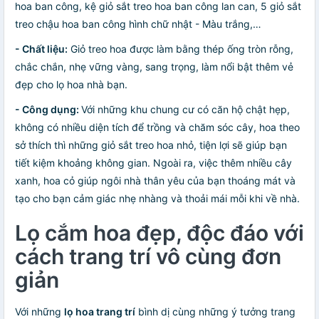
hoa ban công, kệ giỏ sắt treo hoa ban công lan can, 5 giỏ sắt
treo chậu hoa ban công hình chữ nhật - Màu trắng,…
- Chất liệu:
Giỏ treo hoa được làm bằng thép ống tròn rỗng,
chắc chắn, nhẹ vững vàng, sang trọng, làm nổi bật thêm vẻ
đẹp cho lọ hoa nhà bạn.
- Công dụng:
Với những khu chung cư có căn hộ chật hẹp,
không có nhiều diện tích để trồng và chăm sóc cây, hoa theo
sở thích thì những giỏ sắt treo hoa nhỏ, tiện lợi sẽ giúp bạn
tiết kiệm khoảng không gian. Ngoài ra, việc thêm nhiều cây
xanh, hoa cỏ giúp ngôi nhà thân yêu của bạn thoáng mát và
tạo cho bạn cảm giác nhẹ nhàng và thoải mái mỗi khi về nhà.
Lọ cắm hoa đẹp, độc đáo với
cách trang trí vô cùng đơn
giản
Với những
lọ hoa trang trí
bình dị cùng những ý tưởng trang