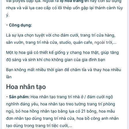
vải polyes dập lụa. Ngoài ra
lọ hoa trang trí
này còn sử dụng
nhựa và vải lụa cao cấp có lõi thép uốn gập lại thành cành tùy
ý.
- Công dụng:
Là sự lựa chọn tuyệt vời cho đám cưới, trang trí cửa hàng,
sân vườn, trang trí nhà cửa, studio, quán cafe,
ngoài trời
,…
Một lọ hoa giả có thiết kế giống y chang hoa thật, giúp tăng
độ sáng và sinh khí cho không gian của gia đình bạn
Bạn không mất nhiều thời gian để chăm tỉa và thay hoa nhiều
lần
Hoa nhân tạo
- Sản phẩm:
Hoa nhân tạo trang trí nhà ở / đám cưới ngộ
nghĩnh đáng yêu, hoa nhân tạo treo tường trang trí phòng
ngủ, bó hoa hồng nhân tạo bằng lụa có 21 bông, hoa mẫu
đơn nhân tạo dùng trang trí nhà cửa, hoa bồ công anh nhân
tạo dùng trong trang trí tiệc cưới,…