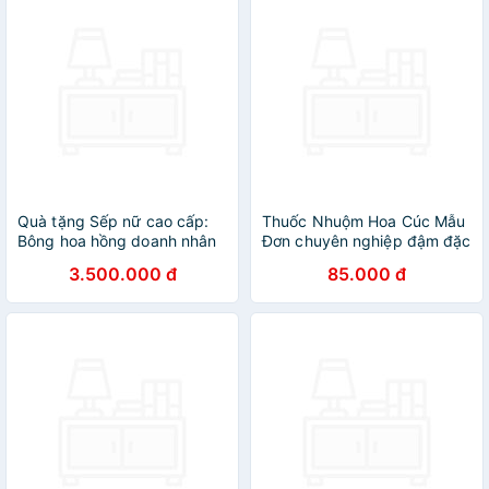
Quà tặng Sếp nữ cao cấp:
Thuốc Nhuộm Hoa Cúc Mẫu
Bông hoa hồng doanh nhân
Đơn chuyên nghiệp đậm đặc
mạ vàng
hơn 50% sơ nước nhuộm hoa
3.500.000 đ
85.000 đ
cúc lưới thông thường (Chai
1L màu nước hoàn chỉnh)
nhuộm đổi màu trên 200
cành hoa cúc nhập khẩu
Công Nghệ Israel