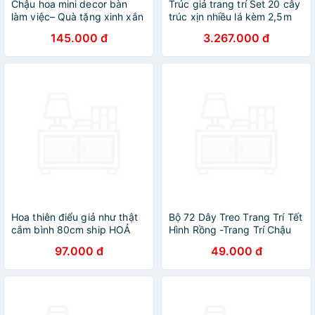
Chậu hoa mini decor bàn
Trúc giả trang trí Set 20 cây
làm việc– Quà tặng xinh xắn
trúc xịn nhiều lá kèm 2,5m
chậu hàng rào - Cây giả,
145.000 đ
3.267.000 đ
hoa lụa Decor trang trí nhà
cửa
Hoa thiên điểu giả như thật
Bộ 72 Dây Treo Trang Trí Tết
cắm bình 80cm ship HOẢ
Hình Rồng -Trang Trí Chậu
TỐC HCM chuối mỏ két cao
Cây Năm Mới, Dây Treo
97.000 đ
49.000 đ
su vàng cam trang trí nhà
Cành Mai, Cành Quât, Cành
Đào Cho Mọi Nhà - HÀNG
CHÍNH HÃNG MINIIN