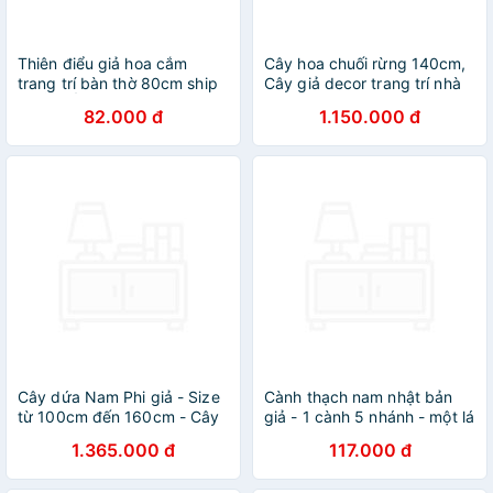
Thiên điểu giả hoa cắm
Cây hoa chuối rừng 140cm,
trang trí bàn thờ 80cm ship
Cây giả decor trang trí nhà
HOẢ TỐC TPHCM đỏ cẩm
cửa nội thất phòng khách
82.000 đ
1.150.000 đ
thạch
phòng ngủ
Cây dứa Nam Phi giả - Size
Cành thạch nam nhật bản
từ 100cm đến 160cm - Cây
giả - 1 cành 5 nhánh - một lá
giả, hoa lụa Decor trang trí
6 cánh đường kính 7cm - dài
1.365.000 đ
117.000 đ
nhà cửa
105cm - Cây giả, hoa lụa
Decor trang trí nhà cửa