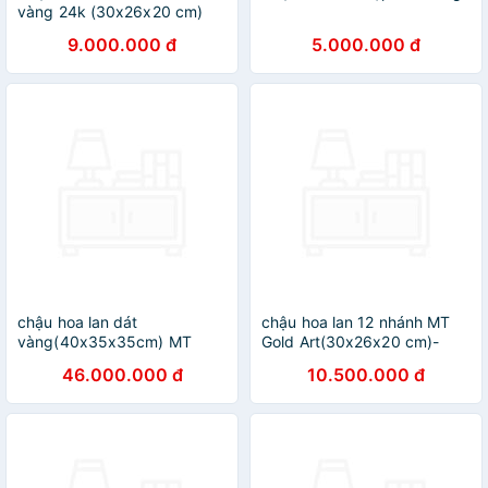
vàng 24k (30x26x20 cm)
MT Gold Art- Hàng chính
9.000.000 đ
5.000.000 đ
hãng, trang trí nhà cửa,
phòng làm việc, quà tặng
sếp, đối tác, khách hàng,
tân gia, khai trương
chậu hoa lan dát
chậu hoa lan 12 nhánh MT
vàng(40x35x35cm) MT
Gold Art(30x26x20 cm)-
Gold Art - Hàng chính hãng,
Hàng chính hãng đồ trang trí
46.000.000 đ
10.500.000 đ
trang trí nhà cửa, phòng làm
nội thất, phòng làm việc,
việc, quà tặng sếp, đối tác,
quà tặng sếp, khách hàng,
khách hàng, tân gia, khai
đối tác
trương