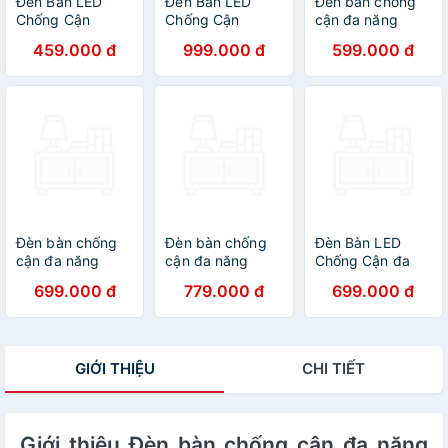
Đèn Bàn LED
Đèn Bàn LED
Đèn bàn chống
Chống Cận
Chống Cận
cận đa năng
Tiross TS57 - 6W
Tiross TS2243 -
Tiross TS2248-
459.000 đ
999.000 đ
599.000 đ
- Màu Xanh
Hàng chính hãng
Hàng chính hãng
Đèn bàn chống
Đèn bàn chống
Đèn Bàn LED
cận đa năng
cận đa năng
Chống Cận đa
Tiross 8W
Tiross TS1818-
năng Tiross
699.000 đ
779.000 đ
699.000 đ
TS2247 - Hàng
Hàng chính hãng
TS2246 - Hàng
chính hãng
chính hãng
GIỚI THIỆU
CHI TIẾT
Giới thiệu Đèn bàn chống cận đa năng