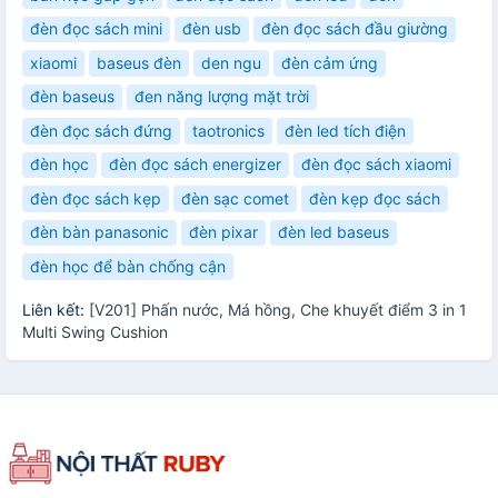
đèn đọc sách mini
đèn usb
đèn đọc sách đầu giường
xiaomi
baseus đèn
den ngu
đèn cảm ứng
đèn baseus
đen năng lượng mặt trời
đèn đọc sách đứng
taotronics
đèn led tích điện
đèn học
đèn đọc sách energizer
đèn đọc sách xiaomi
đèn đọc sách kẹp
đèn sạc comet
đèn kẹp đọc sách
đèn bàn panasonic
đèn pixar
đèn led baseus
đèn học để bàn chống cận
Liên kết:
[V201] Phấn nước, Má hồng, Che khuyết điểm 3 in 1
Multi Swing Cushion