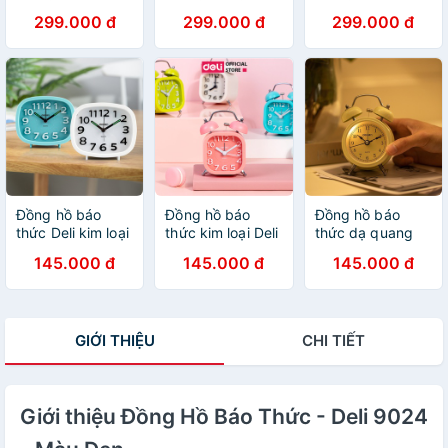
Quazt cao cấp
cao cấp Deli
Quartz kim trôi
299.000 đ
299.000 đ
299.000 đ
Deli - 9005 -
30cm - 8842,
cao cấp Deli -
không tiềng ồn,
không tiếng ồn,
8948 - sáng
đẹp tinh tế - vpp
đẹp từng chi tiết
trọng, tinh tế -
Diệp Lạc (sỉ/lẻ)
- vpp Diệp Lạc
vpp Diệp Lạc
(sỉ/lẻ)
(sỉ/lẻ)
Đồng hồ báo
Đồng hồ báo
Đồng hồ báo
thức Deli kim loại
thức kim loại Deli
thức dạ quang
- kim dạ quang -
-Chuông đôi kêu
Deli - Khung thép
145.000 đ
145.000 đ
145.000 đ
tích hợp đèn ngủ
to,quét không
không gỉ - 9024
- phong cách cổ
gây tiếng ồn, thời
- vpp Diệp Lạc
điển 8800/8802
gian chính xác
(sỉ/lẻ)
- vpp Diệp Lạc
-9035,9024,8802-
GIỚI THIỆU
CHI TIẾT
(sỉ/lẻ)
Diệp Lạc
Giới thiệu Đồng Hồ Báo Thức - Deli 9024