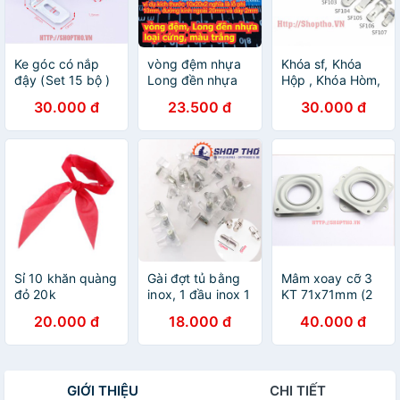
Ke góc có nắp
vòng đệm nhựa
Khóa sf, Khóa
đậy (Set 15 bộ )
Long đền nhựa
Hộp , Khóa Hòm,
trắng các cỡ
Khóa Tủ Điện
30.000 đ
23.500 đ
30.000 đ
M2/3/4/5/6/8/10/12/16/20mm
inox 304 (sf103,
kde0210
105, 106, 108,
107j) set 2 cái
Sỉ 10 khăn quàng
Gài đợt tủ bằng
Mâm xoay cỡ 3
đỏ 20k
inox, 1 đầu inox 1
KT 71x71mm (2
đầu nhựa trong
cái )
20.000 đ
18.000 đ
40.000 đ
GIỚI THIỆU
CHI TIẾT