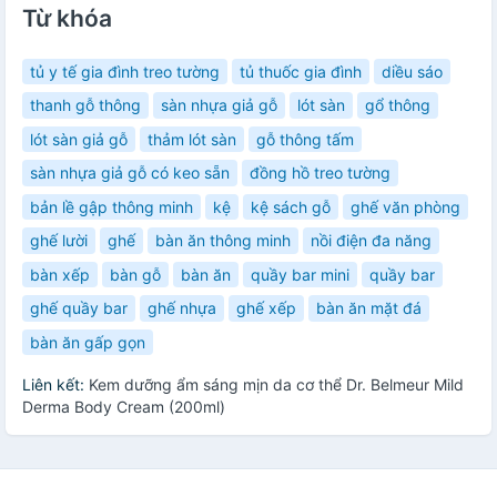
Từ khóa
tủ y tế gia đình treo tường
tủ thuốc gia đình
diều sáo
thanh gỗ thông
sàn nhựa giả gỗ
lót sàn
gổ thông
lót sàn giả gỗ
thảm lót sàn
gỗ thông tấm
sàn nhựa giả gỗ có keo sẵn
đồng hồ treo tường
bản lề gập thông minh
kệ
kệ sách gỗ
ghế văn phòng
ghế lười
ghế
bàn ăn thông minh
nồi điện đa năng
bàn xếp
bàn gỗ
bàn ăn
quầy bar mini
quầy bar
ghế quầy bar
ghế nhựa
ghế xếp
bàn ăn mặt đá
bàn ăn gấp gọn
Liên kết:
Kem dưỡng ẩm sáng mịn da cơ thể Dr. Belmeur Mild
Derma Body Cream (200ml)