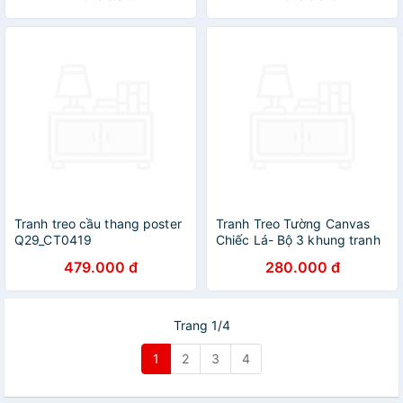
Tranh treo cầu thang poster
Tranh Treo Tường Canvas
Q29_CT0419
Chiếc Lá- Bộ 3 khung tranh
treo tường phòng khách
479.000 đ
280.000 đ
phòng ăn CV01
Trang 1/4
1
2
3
4