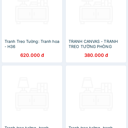
Tranh Treo Tường: Tranh hoa
TRANH CANVAS - TRANH
- H36
TREO TƯỜNG PHÒNG
KHÁCH - TRANH TREO
620.000 đ
380.000 đ
PHÒNG NGỦ - TRANH TREO
TƯỜNG BẮC ÂU(TẶNG KÈM
ĐINH 3 CHÂN)
Tranh treo tường, tranh
Tranh treo tường, tranh