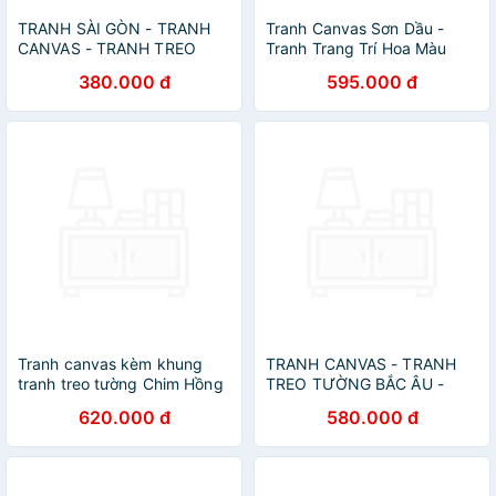
TRANH SÀI GÒN - TRANH
Tranh Canvas Sơn Dầu -
CANVAS - TRANH TREO
Tranh Trang Trí Hoa Màu
TƯỜNG SÀI GÒN TRẮNG
Sắc
380.000 đ
595.000 đ
ĐEN(TẶNG KÈM ĐINH 3
CHÂN)
Tranh canvas kèm khung
TRANH CANVAS - TRANH
tranh treo tường Chim Hồng
TREO TƯỜNG BẮC ÂU -
Hạc
TRANH TREO PHÒNG
620.000 đ
580.000 đ
KHÁCH SANG TRỌNG(TẶNG
KÈM ĐINH 3 CHÂN)