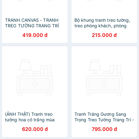
TRANH CANVAS - TRANH
Bộ khung tranh treo tường,
TREO TƯỜNG TRANG TRÍ
treo phòng khách, phòng
QUÁN CÀ PHÊ(TẶNG KÈM
ngủ hiện đại - Tranh phong
419.000 đ
215.000 đ
ĐINH 3 CHÂN)
cảnh biển - Tặng kèm khung
tranh và đinh treo tường -
TP162
(ẢNH THẬT) Tranh treo
Tranh Tráng Gương Sang
tường hoa cỏ trắng mùa
Trọng Treo Tường Trang Trí -
xuân tranh trang trí decor
Tranh Bộ 3 Cặp Hươu Bên
620.000 đ
795.000 đ
kèm đinh
Hồ