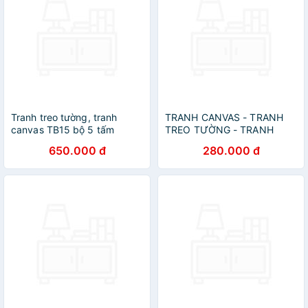
Tranh treo tường, tranh
TRANH CANVAS - TRANH
canvas TB15 bộ 5 tấm
TREO TƯỜNG - TRANH
TREO TƯỜNG CẢNH HÀ
650.000 đ
280.000 đ
NỘI(TẶNG KÈM ĐINH 3
CHÂN)