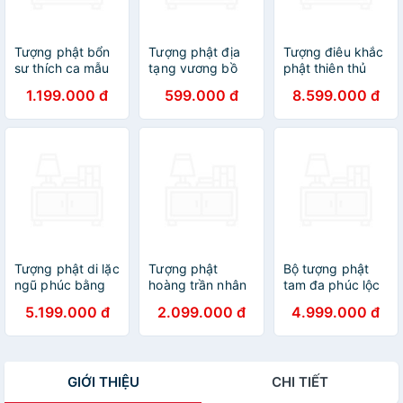
Tượng phật bổn
Tượng phật địa
Tượng điêu khắc
sư thích ca mẫu
tạng vương bồ
phật thiên thủ
ni bằng gỗ bách
tát bằng gỗ bách
thiên nhãn ngài
1.199.000 đ
599.000 đ
8.599.000 đ
xanh thơm ngọt
xanh thơm nức kt
nghìn mắt nghìn
kt 20×12cm
cao 15×9×8cm
tay bằng gỗ
hương đá sơn pu
giả cổ cao cấp kt
61×48×20cm
Tượng phật di lặc
Tượng phật
Bộ tượng phật
ngũ phúc bằng
hoàng trần nhân
tam đa phúc lộc
gỗ hương đá liền
tông bằng gỗ
thọ bằng gỗ trắc
5.199.000 đ
2.099.000 đ
4.999.000 đ
khối kt
ngọc am kt cao
cao 50x18x12cm
60×30×30cm
30×17cm
GIỚI THIỆU
CHI TIẾT