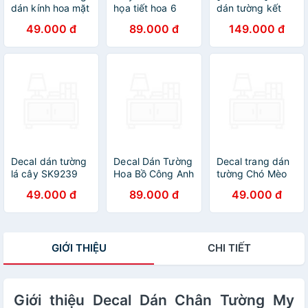
dán kính hoa mặt
họa tiết hoa 6
dán tường kết
trời trắng
cánh
hợp Bụi Tre - Cửa
49.000 đ
89.000 đ
149.000 đ
SK7189ds
Sổ - Chân Tường
Hoa AM9104-
AY701-AY823
Decal dán tường
Decal Dán Tường
Decal trang dán
lá cây SK9239
Hoa Bồ Công Anh
tường Chó Mèo
(Size Lớn)
Nghộ Nghĩnh
49.000 đ
89.000 đ
49.000 đ
XH9314
GIỚI THIỆU
CHI TIẾT
Giới thiệu Decal Dán Chân Tường My