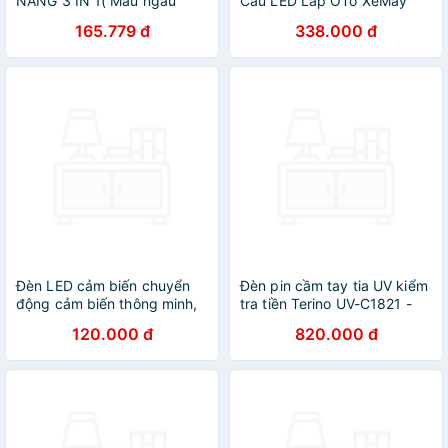
NĂNG 3 IN 1( Màu ngẫu
Cầu LED Lắp ÔTo XeMáy
nhiên)- HENRYSA
Cực Sáng, Cắt Ánh Sáng
165.779 đ
338.000 đ
Chuẩn, Chống Chói Tuyệt
Đối
Đèn LED cảm biến chuyển
Đèn pin cầm tay tia UV kiểm
động cảm biến thông minh,
tra tiền Terino UV-C1821 -
ánh sáng bảo vệ mắt, sạc
Hàng chính hãng
120.000 đ
820.000 đ
pin USB đời mới, dán tường,
tủ quần áo, cầu thang,
phòng ngủ… Cảm Ứng
không dây