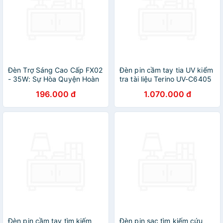
Đèn Trợ Sáng Cao Cấp FX02
Đèn pin cầm tay tia UV kiểm
- 35W: Sự Hòa Quyện Hoàn
tra tài liệu Terino UV-C6405
Hảo Giữa Ánh Sáng Mạnh
- Hàng chính hãng
196.000 đ
1.070.000 đ
Mẽ và Thiết Kế Tinh Tế
Đèn pin cầm tay tìm kiếm
Đèn pin sạc tìm kiếm cứu