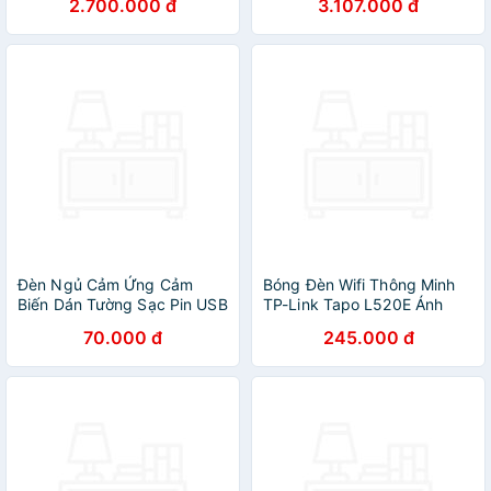
2.700.000 đ
3.107.000 đ
Đèn Ngủ Cảm Ứng Cảm
Bóng Đèn Wifi Thông Minh
Biến Dán Tường Sạc Pin USB
TP-Link Tapo L520E Ánh
Đời Mới
Sáng Trắng Điều Chỉnh Độ
70.000 đ
245.000 đ
Sáng - Hàng Chính Hãng