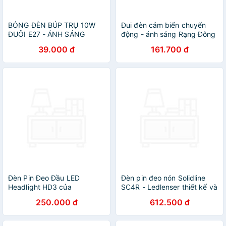
BÓNG ĐÈN BÚP TRỤ 10W
Đui đèn cảm biến chuyển
ĐUÔI E27 - ÁNH SÁNG
động - ánh sáng Rạng Đông
TRẮNG
39.000 đ
161.700 đ
Đèn Pin Đeo Đầu LED
Đèn pin đeo nón Solidline
Headlight HD3 của
SC4R - Ledlenser thiết kế và
ANSMANN - Hàng Nhập
sản xuất
250.000 đ
612.500 đ
Khẩu