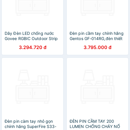
Dây Đèn LED chống nước
Đèn pin cầm tay chính hãng
Govee RGBIC Outdoor Strip
Gentos GF-014RG,đèn thiết
Lights H6172 | 1 cuộn 10m,
kế tiêu chuẩn công nghiệp
3.294.720 đ
3.795.000 đ
trang trí hắt trần, tủ, gầm
nhập khẩu Nhật
giường siêu sáng
Đèn pin càm tay nhỏ gọn
ĐÈN PIN CẦM TAY 200
chính hãng SuperFire S33-
LUMEN CHỐNG CHÁY NỔ