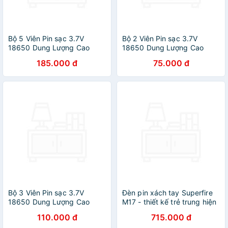
Bộ 5 Viên Pin sạc 3.7V
Bộ 2 Viên Pin sạc 3.7V
18650 Dung Lượng Cao
18650 Dung Lượng Cao
5000mAh Cho Sạc Dự
5000mAh Cho Sạc Dự
185.000 đ
75.000 đ
Phòng, Đèn Pin, Quạt Mini,
Phòng, Đèn Pin, Quạt Mini,
Đồ Chơi
Đồ Chơi
Bộ 3 Viên Pin sạc 3.7V
Đèn pin xách tay Superfire
18650 Dung Lượng Cao
M17 - thiết kế trẻ trung hiện
5000mAh Cho Sạc Dự
đại là loại đèn chiếu đèn pha
110.000 đ
715.000 đ
Phòng, Đèn Pin, Quạt Mini,
nhỏ gọn tiện dụng