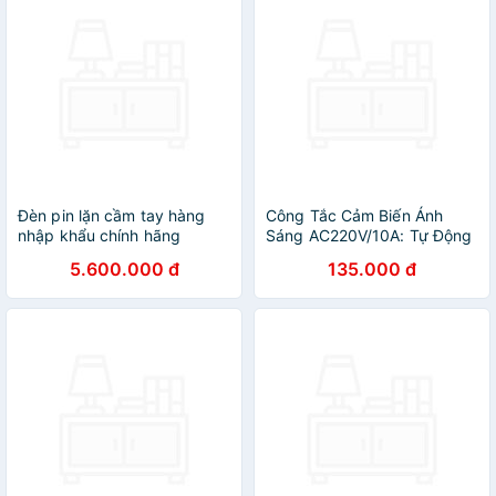
Đèn pin lặn cầm tay hàng
Công Tắc Cảm Biến Ánh
nhập khẩu chính hãng
Sáng AC220V/10A: Tự Động
Gentos GF-116RG nhỏ gọn
Bật Đèn Khi Tối, Tắt Khi
5.600.000 đ
135.000 đ
có độ sáng cao đến
Sáng
1200lumen cùng khả năng
chống nước IP66 và IP68
với độ sâu 100m và có thể
sử dụng Pin sạc lithium-ion
chuyên dụng 3.7V hoặc Pin
kiềm AAA