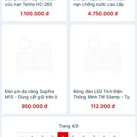
cứu nạn Terino HC-260
nạn chống nước cao cấp
(chống nước) - Hàng chính
TERINO T2200A (1 km)
1.100.000 đ
4.750.000 đ
hãng
(HID)
Đèn pin đa năng Supfire
Bóng đèn LED Tích Điện
M15 - Dùng cất giữ trên ô
Thông Minh 7W Silamp – Tự
tô,dã ngoại,trong nhà,....
Sáng Khi Cúp Điện
950.000 đ
112.000 đ
Trang 4/9