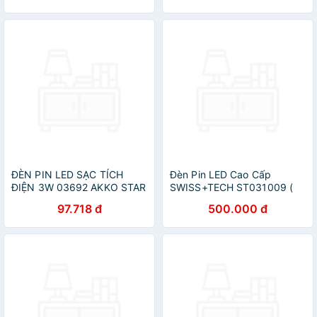
ĐÈN PIN LED SẠC TÍCH
Đèn Pin LED Cao Cấp
ĐIỆN 3W 03692 AKKO STAR
SWISS+TECH ST031009 (
- HÀNG CHÍNH HÃNG
500 Lumen ) - Hàng chính
97.718 đ
500.000 đ
hãng