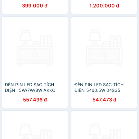
A,đèn sạc pin tích hợp dễ
HÃNG NIGHTSTICK code:
399.000 đ
1.200.000 đ
dàng bỏ túi mang theo phù
XPP-5418GX
hợp sử dụng trong nhiều
công việc khác nhau
ĐÈN PIN LED SẠC TÍCH
ĐÈN PIN LED SẠC TÍCH
ĐIỆN 15W/7W/8W AKKO
ĐIỆN 54x0.5W 04235
STAR - HÀNG CHÍNH HÃNG
(9854LA) AKKO STAR -
557.496 đ
547.473 đ
HÀNG CHÍNH HÃNG