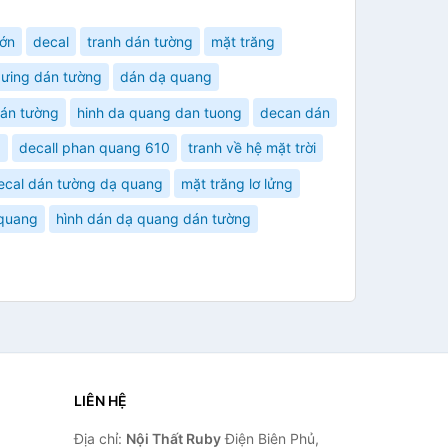
lớn
decal
tranh dán tường
mặt trăng
ưing dán tường
dán dạ quang
dán tường
hinh da quang dan tuong
decan dán
g
decall phan quang 610
tranh về hệ mặt trời
ecal dán tường dạ quang
mặt trăng lơ lửng
 quang
hình dán dạ quang dán tường
LIÊN HỆ
Địa chỉ:
Nội Thất Ruby
Điện Biên Phủ,