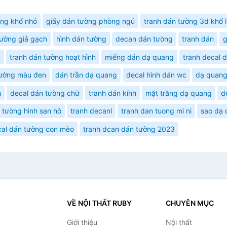
ờng khổ nhỏ
giấy dán tường phòng ngủ
tranh dán tường 3d khổ 
ường giả gạch
hình dán tường
decan dán tường
tranh dán
g
ủ
tranh dán tường hoạt hình
miếng dán dạ quang
tranh decal 
tường màu đen
dán trần dạ quang
decal hình dán wc
dạ quan
h
decal dán tường chữ
tranh dán kính
mặt trăng dạ quang
d
 tường hình san hô
tranh decanl
tranh dan tuong mi ni
sao dạ
al dán tường con mèo
tranh dcan dán tường 2023
VỀ NỘI THẤT RUBY
CHUYÊN MỤC
Giới thiệu
Nội thất