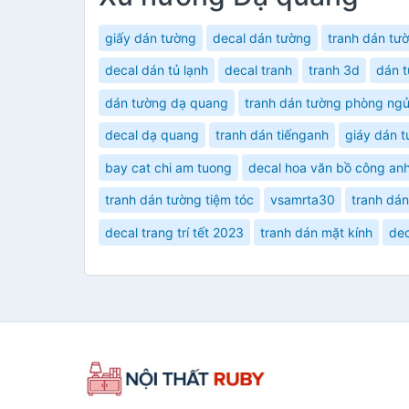
giấy dán tường
decal dán tường
tranh dán tư
decal dán tủ lạnh
decal tranh
tranh 3d
dán t
dán tường dạ quang
tranh dán tường phòng ng
decal dạ quang
tranh dán tiếnganh
giáy dán 
bay cat chi am tuong
decal hoa văn bồ công an
tranh dán tường tiệm tóc
vsamrta30
tranh dán
decal trang trí tết 2023
tranh dán mặt kính
dec