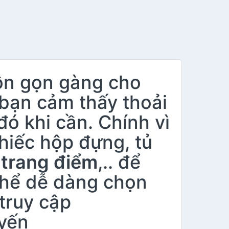
ôn gọn gàng cho
bạn cảm thấy thoải
ó khi cần. Chính vì
hiếc hộp đựng, tủ
 trang điểm
,.. để
thể dễ dàng chọn
truy cập
yến