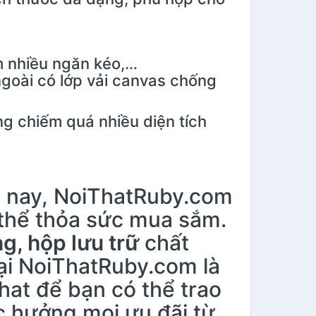
 nhiều ngăn kéo,…
goài có lớp vải canvas chống
ng chiếm quá nhiều diện tích
n nay, NoiThatRuby.com
thể thỏa sức mua sắm.
g, hộp lưu trữ
chất
tại NoiThatRuby.com là
hat để bạn có thể trao
c hưởng mọi ưu đãi từ