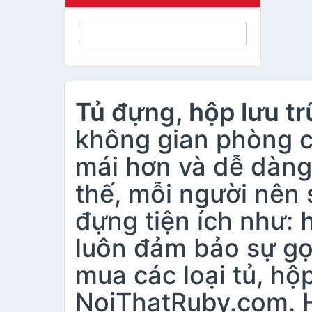
Tủ đựng, hộp lưu tr
không gian phòng c
mái hơn và dễ dàng 
thế, mỗi người nên 
đựng tiện ích như:
luôn đảm bảo sự gọ
mua các loại tủ, hộ
NoiThatRuby.com. H