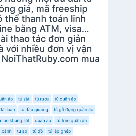
ồng giá, mã freeship
 thể thanh toán linh
line bằng ATM, visa…
ài thao tác đơn giản
 với nhiều đơn vị vận
ào NoiThatRuby.com mua
uần áo
tủ sắt
tủ rượu
tủ quần áo
đài loan
tủ đầu giường
tủ gỗ đựng quần áo
n áo khung sắt
quan ao
tủ treo quần áo
3 cánh
tu ao
tủ đồ
tủ lắp ghép