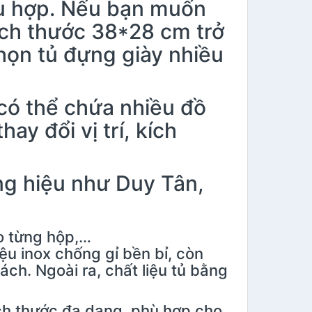
ù hợp. Nếu bạn muốn
ích thước 38*28 cm trở
họn tủ đựng giày nhiều
có thể chứa nhiều đồ
ay đổi vị trí, kích
g hiệu như Duy Tân,
o từng hộp,…
ệu inox chống gỉ bền bỉ, còn
rách. Ngoài ra, chất liệu tủ bằng
ích thước đa dạng, phù hợp cho