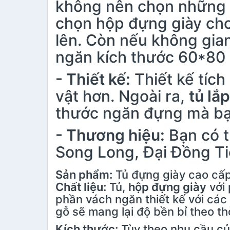
không nên chọn những 
chọn hộp đựng giày cho
lên. Còn nếu không gian
ngăn kích thước 60*80 
- Thiết kế:
Thiết kế tích
vật hơn. Ngoài ra,
tủ lắ
thước ngăn đựng mà b
- Thương hiệu:
Bạn có t
Song Long, Đại Đồng T
Sản phẩm:
Tủ đựng giày cao cấp
Chất liệu:
Tủ,
hộp đựng giày
với 
phần vách ngăn thiết kế với các c
gỗ sẽ mang lại độ bền bỉ theo thờ
Kích thước:
Tùy theo nhu cầu củ