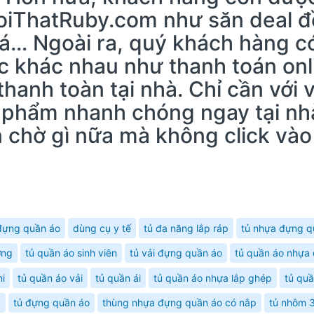
oiThatRuby.com như săn deal đ
á… Ngoài ra, quý khách hàng có
ức khác nhau như thanh toán on
hanh toàn tại nhà. Chỉ cần với v
 phẩm nhanh chóng ngay tại nhà
n chờ gì nữa mà không click v
đựng quần áo
dùng cụ y tế
tủ đa năng lắp ráp
tủ nhựa đựng q
ơng
tủ quần áo sinh viên
tủ vải đựng quần áo
tủ quần áo nhựa 
i
tủ quần áo vải
tủ quần ái
tủ quần áo nhựa lắp ghép
tủ quầ
p
tủ đựng quần áo
thùng nhựa đựng quần áo có nắp
tủ nhôm 