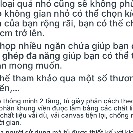
loại quá nhỏ cũng sẽ không ph
 không gian nhỏ có thể chọn k
 của bạn rộng rãi, bạn có thể c
cm trở lên.
 hợp nhiều ngăn chứa giúp bạn 
p ghép đa năng
giúp bạn có thể th
ạn mong muốn.
hể tham khảo qua một số thươn
iến,…
 thông minh 2 tầng, tủ giày phân cách the
phần khung viền được làm bằng các chất li
hất liệu vải dù, vải canvas tiện lợi, chống 
i gian.
a người sử dụng mà tủ được thiết kế với k