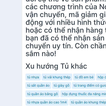
các chương trình của N
vận chuyển, mã giảm gi
động với nhiều hình th
hoặc có thể nhận hàng t
bạn đã có thể nhận sản
chuyển uy tín. Còn chầ
sắm nào!
Xu hướng Tủ khác
tủ nhựa
tủ vải khung thép
tủ đồ em bé
hộp 
tủ sắt quần áo
tủ giày gỗ
tủ trang điểm có gư
tủ quần áo bằng gỗ
hộp đựng thuốc đa năng min
tủ nhựa quần áo cao 1m4
tủ quần áo khung thé